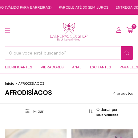
ÁLIDO PARA BARREIRAS)
PARCELE ATÉ 3X SEM JUROS
ENTREGA DISCRET
0
LUBRIFICANTES
VIBRADORES
ANAL
EXCITANTES
PARA ELES
Início
>
AFRODISÍACOS
AFRODISÍACOS
4 produtos
Ordenar por:
Filtrar
Mais vendidos