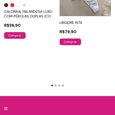
+2
CALCINHA TAILANDESA LUXO
COM PÉROLAS DUPLAS (COM
REGULAGEM) - TAMANHO
LINGERIE RITA
R$36,90
ÚNICO P AO GG
R$79,90
Comprar