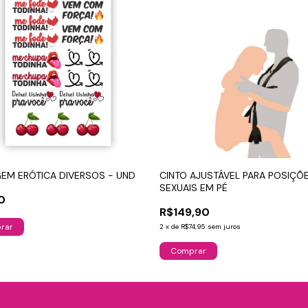
EM ERÓTICA DIVERSOS - UND
CINTO AJUSTÁVEL PARA POSIÇÕ
SEXUAIS EM PÉ
0
R$149,90
rar
2
x
de
R$74,95
sem juros