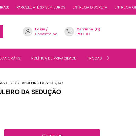
PARCELE ATÉ 3X SEM JUROS
ENTREGA DISCRETA
ENTREGA GRÁTIS A P
Login
/
Carrinho
(
0
)
Cadastre-se
R$0,00
EGA GRÁTIS
POLÍTICA DE PRIVACIDADE
TROCAS E DEVOLUÇÕES
RAS
>
JOGO TABULEIRO DA SEDUÇÃO
ULEIRO DA SEDUÇÃO