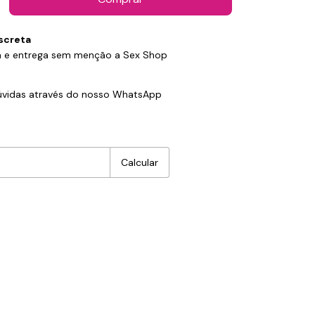
screta
 e entrega sem menção a Sex Shop
p
dúvidas através do nosso WhatsApp
:
Alterar CEP
Calcular