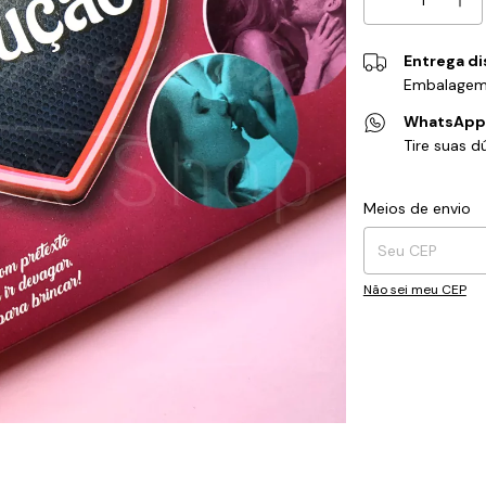
Entrega di
Embalagem
WhatsAp
Tire suas 
Entregas para o CEP
Meios de envio
Não sei meu CEP