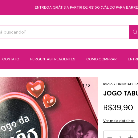
ENTREGA GRÁTIS A PARTIR DE R$150 (VÁLIDO PARA BARREIRAS)
CONTATO
PERGUNTAS FREQUENTES
COMO COMPRAR
ENTR
Início
>
BRINCADEI
1
/
3
JOGO TAB
R$39,90
Ver mais detalhes