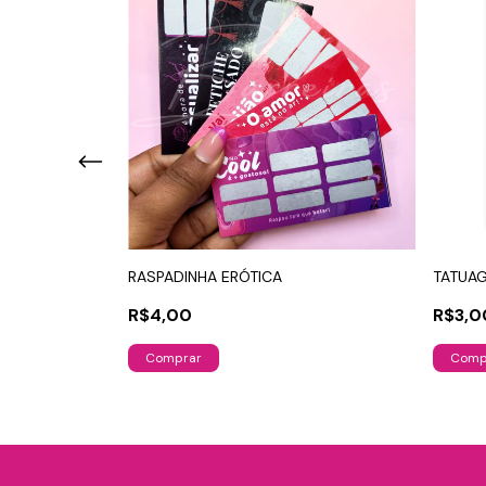
TE
RASPADINHA ERÓTICA
TATUAG
R$4,00
R$3,0
Comprar
Comp