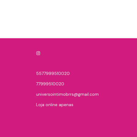
5577999510020
77999510020
universointimobrrs@gmail.com
Loja online apenas