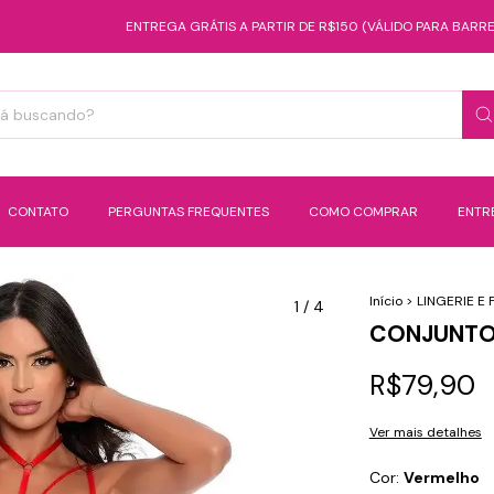
ENTREGA GRÁTIS A PARTIR DE R$150 (VÁLIDO PARA BARREIRAS)
CONTATO
PERGUNTAS FREQUENTES
COMO COMPRAR
ENTR
Início
>
LINGERIE E 
1
/
4
CONJUNTO
R$79,90
Ver mais detalhes
Cor:
Vermelho