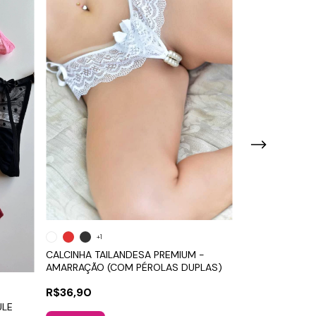
+1
CALCINHA TAILANDESA PREMIUM -
AMARRAÇÃO (COM PÉROLAS DUPLAS)
CALCINHA BRIL
R$36,90
ATREVIDA"
ULE