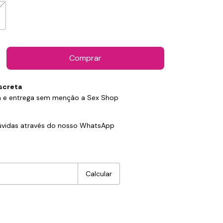
screta
 e entrega sem menção a Sex Shop
p
dúvidas através do nosso WhatsApp
:
Alterar CEP
Calcular